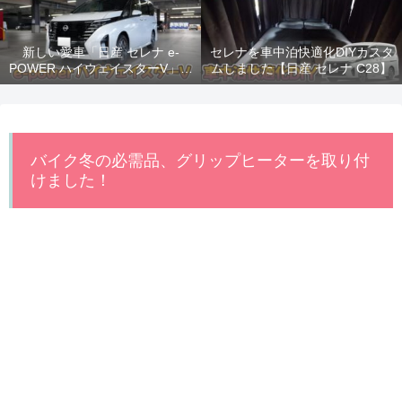
新しい愛車「日産 セレナ e-
セレナを車中泊快適化DIYカスタ
POWER ハイウェイスターV」納
ムしました【日産 セレナ C28】
車！
バイク冬の必需品、グリップヒーターを取り付
けました！