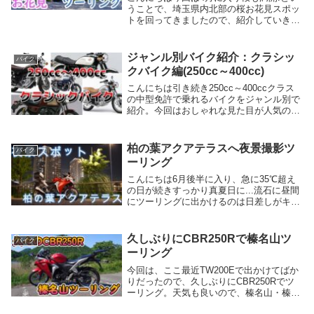
うことで、埼玉県内北部の桜お花見スポッ
トを回ってきましたので、紹介していきた
いと思います。・まだ桜見に行っていな
い・埼玉県内の桜スポットについて知りた
いという方は、是非今回の記事を参考にし
ジャンル別バイク紹介：クラシッ
バイク
ていただけれ...
クバイク編(250cc～400cc)
こんにちは引き続き250cc～400ccクラス
の中型免許で乗れるバイクをジャンル別で
紹介。今回はおしゃれな見た目が人気のク
ラシック・オールドルックバイクを紹介。
これからバイクに乗ろうと思っている方、
クラシック・オールドルックに興味を持っ
柏の葉アクアテラスへ夜景撮影ツ
バイク
てい...
ーリング
こんにちは6月後半に入り、急に35℃超え
の日が続きすっかり真夏日に...流石に昼間
にツーリングに出かけるのは日差しがキツ
くて出かけるのは厳しいので、今回はナイ
トツーリング。千葉県柏市の柏の葉アクア
テラスまで夜景撮影してきましたので、紹
久しぶりにCBR250Rで榛名山ツ
バイク
介して...
ーリング
今回は、ここ最近TW200Eで出かけてばか
りだったので、久しぶりにCBR250Rでツ
ーリング。天気も良いので、榛名山・榛名
神社までツーリングに行ってきましたので