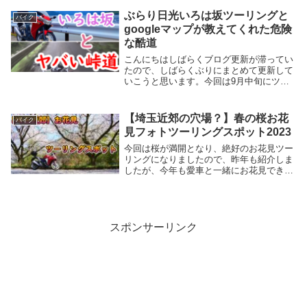
紹介していこうと思います。榛名山・榛名
峠の記事については、過去のブログでも紹
ぶらり日光いろは坂ツーリングと
バイク
介し...
googleマップが教えてくれた危険
な酷道
こんにちはしばらくブログ更新が滞ってい
たので、しばらくぶりにまとめて更新して
いこうと思います。今回は9月中旬にツー
リングに行ってきた、日光いろは坂とその
帰り道、googleマップが教えてくれた酷
道、「栃木県道277号」についてお話して
【埼玉近郊の穴場？】春の桜お花
バイク
いこう...
見フォトツーリングスポット2023
今回は桜が満開となり、絶好のお花見ツー
リングになりましたので、昨年も紹介しま
したが、今年も愛車と一緒にお花見できる
フォトツーリングスポットを紹介していこ
うと思います。昨年は埼玉県北部中心でし
たので、今回は埼玉県北東部・茨城都の県
境周辺と番外...
スポンサーリンク