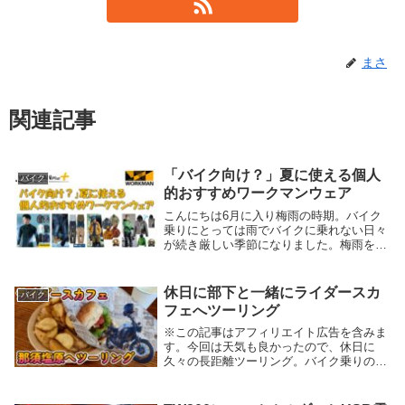
まさ
関連記事
「バイク向け？」夏に使える個人
バイク
的おすすめワークマンウェア
こんにちは6月に入り梅雨の時期。バイク
乗りにとっては雨でバイクに乗れない日々
が続き厳しい季節になりました。梅雨を過
ぎれば夏。雨は減っても今度は真夏の炎天
下。ということで、今回はそんな夏でも快
適にバイクに乗るための快適装備をワーク
休日に部下と一緒にライダースカ
バイク
マンで探して...
フェへツーリング
※この記事はアフィリエイト広告を含みま
す。今回は天気も良かったので、休日に
久々の長距離ツーリング。バイク乗りの部
下と一緒にライダースカフェへ行ってみた
ので、紹介していこうと思います。とりあ
えずマックで待ち合わせとりあえず合流の