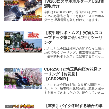
TW200にスマホホルダーとUSB電
バイク
ために行き先の...
源取付け
今回はTW200のDIY。現代のバイクツーリ
ングの必需品と言っても良い、スマホホル
ダーとUSB電源を取り付けていきます。1
まずはシートとタンクを外すまずはUSB電
源の配線を通すためにシートとガソリンタ
ンクを外していきます。TWのシートはボ
【装甲騎兵ボトムズ】実物大スコ
バイク
ル...
ープドッグ像に会いに行くツーリ
ング
こんにちは今回は梅雨の合間で久々に晴れ
たので軽くツーリング。東京都稲城市に
「装甲騎兵ボトムズ」に登場するロボッ
ト。スコープドッグ像が建っているらしい
のでバイクで見に行ってきました！今回は
その内容についてお話していこうと思いま
CBR250Rと埼玉県内桜お花見ツ
バイク
す。今回の内容は...
ーリング【お花見】
【CBR250R】
こんにちは今回は4月に入り桜も満開!とい
うことで、埼玉県内北部の桜お花見スポッ
トを回ってきましたので、紹介していきた
いと思います。・まだ桜見に行っていな
い・埼玉県内の桜スポットについて知りた
いという方は、是非今回の記事を参考にし
【重要】バイク冬眠する場合の準
バイク
ていただけれ...