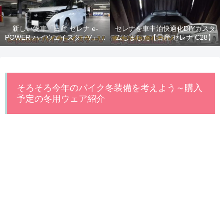
新しい愛車「日産 セレナ e-
セレナを車中泊快適化DIYカスタ
POWER ハイウェイスターV」納
ムしました【日産 セレナ C28】
車！
そろそろ今年のバイク冬装備を考えよう～購入
予定の冬用ウェア紹介