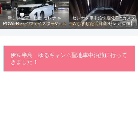
新しい愛車「日産 セレナ e-
セレナを車中泊快適化DIYカスタ
POWER ハイウェイスターV」納
ムしました【日産 セレナ C28】
車！
伊豆半島 ゆるキャン△聖地車中泊旅に行って
きました！