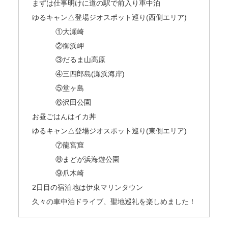
まずは仕事明けに道の駅で前入り車中泊
ゆるキャン△登場ジオスポット巡り(西側エリア)
①大瀬崎
②御浜岬
③だるま山高原
④三四郎島(瀬浜海岸)
⑤堂ヶ島
⑥沢田公園
お昼ごはんはイカ丼
ゆるキャン△登場ジオスポット巡り(東側エリア)
⑦龍宮窟
⑧まどが浜海遊公園
⑨爪木崎
2日目の宿泊地は伊東マリンタウン
久々の車中泊ドライブ、聖地巡礼を楽しめました！