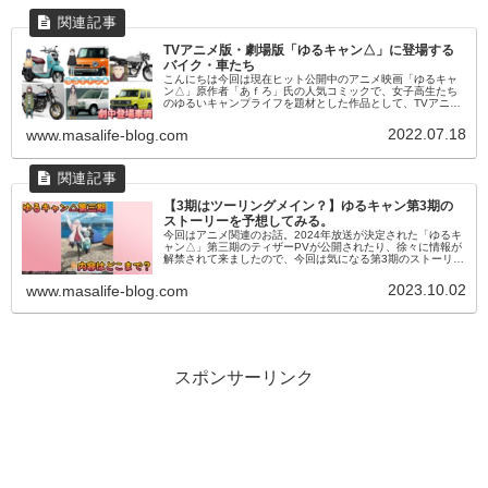
TVアニメ版・劇場版「ゆるキャン△」に登場する
バイク・車たち
こんにちは今回は現在ヒット公開中のアニメ映画「ゆるキャ
ン△」原作者「あｆろ」氏の人気コミックで、女子高生たち
のゆるいキャンプライフを題材とした作品として、TVアニメ
化・実写ドラマ化・劇場版アニメ化と人気コンテンツに成長
し、キャンプブームも巻...
2022.07.18
www.masalife-blog.com
【3期はツーリングメイン？】ゆるキャン第3期の
ストーリーを予想してみる。
今回はアニメ関連のお話。2024年放送が決定された「ゆるキ
ャン△」第三期のティザーPVが公開されたり、徐々に情報が
解禁されて来ましたので、今回は気になる第3期のストーリー
はどんな内容になりそうなのか、原作コミックの内容を確認
しながら予想して...
2023.10.02
www.masalife-blog.com
スポンサーリンク