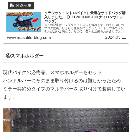
クラシック・レトロバイクに最適なサイドバッグ購
入しました。【DEGNER NB-100 ナイロンサドル
バッグ】
※この記事はアフィリエイト広告を含みます。お久しぶりの
ブログ投稿。しばらく仕事が忙しかったり、トラブルでメン
タルがだいぶ病んでいたので、色々と活動をお休みしており
ました。仕事は相変わらず忙しいですが、メンタルの方は少
2024.03.11
www.masalife-blog.com
し回復したので、ブログ・...
④スマホホルダー
現代バイクの必需品、スマホホルダーもセット
ハンドルバーにそのまま取り付けるのは難しかったため、
ミラー共締めタイプのマルチバーを取り付けて装備してい
ます。