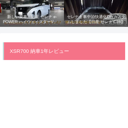
新しい愛車「日産 セレナ e-
セレナを車中泊快適化DIYカスタ
POWER ハイウェイスターV」納
ムしました【日産 セレナ C28】
車！
XSR700 納車1年レビュー