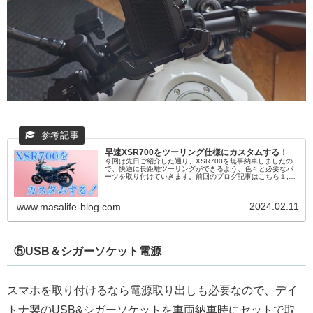
早速XSR700をツーリング仕様にカスタムする！
今回は先日ご紹介した通り、XSR700を無事納車しましたの
で、快適に長距離ツーリングができるよう、色々と必要なパ
ーツを取り付けていきます。前回のブログ記事はこちら１,ま
ずはリアキャリアとトップケースから最初は納車前に購入し
ておいたハリケーン...
2024.02.11
www.masalife-blog.com
⑤USB＆シガーソケット電源
スマホを取り付けるなら電源取り出しも必要なので、デイ
トナ製のUSB&シガーソケットを車両納車時にセットで取