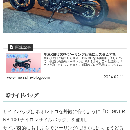
早速XSR700をツーリング仕様にカスタムする！
今回は先日ご紹介した通り、XSR700を無事納車しましたの
で、快適に長距離ツーリングができるよう、色々と必要なパ
ーツを取り付けていきます。前回のブログ記事はこちら１,ま
ずはリアキャリアとトップケースから最初は納車前に購入し
ておいたハリケーン...
2024.02.11
www.masalife-blog.com
③サイドバッグ
サイドバッグはネオレトロな外観に合うように「DEGNER
NB-100 ナイロンサドルバッグ」を使用。
サイズ感的にも手ぶらでツーリングに行くにはちょうど良