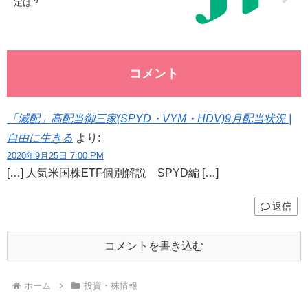
定は？
コメント
「減配」高配当御三家(SPYD・VYM・HDV)9月配当状況 |
自由に生きる
より:
2020年9月25日 7:00 PM
[…] 人気米国株ETF個別解説 SPYD編 […]
返信
コメントを書き込む
ホーム
投資・株情報