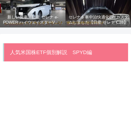
新しい愛車「日産 セレナ e-
セレナを車中泊快適化DIYカスタ
POWER ハイウェイスターV」納
ムしました【日産 セレナ C28】
車！
人気米国株ETF個別解説 SPYD編