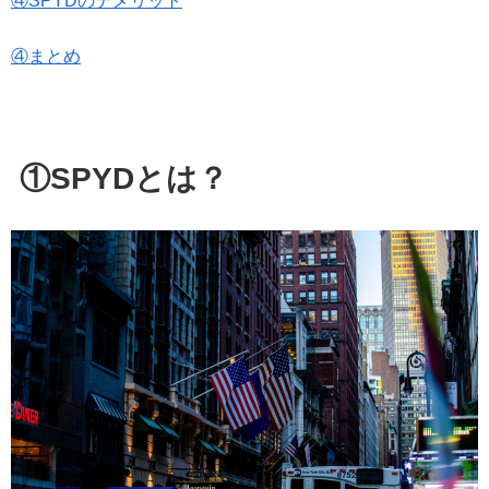
④SPYDのデメリット
④まとめ
①SPYDとは？