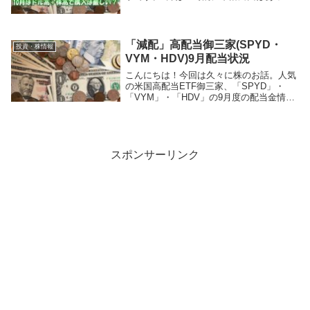
ものの、後半は引き続き上昇。そんな9月
の投資状況について報告していきます！
1,9月の買付銘柄と購入金額 早速9月の投資
状況の報...
「減配」高配当御三家(SPYD・
投資・株情報
VYM・HDV)9月配当状況
こんにちは！今回は久々に株のお話。人気
の米国高配当ETF御三家、「SPYD」・
「VYM」・「HDV」の9月度の配当金情報
が出揃ったのでまとめてお話していこうと
思います。「そもそも高配当御三家と
は？」という方は、過去記事で各銘柄につ
いて解説し...
スポンサーリンク