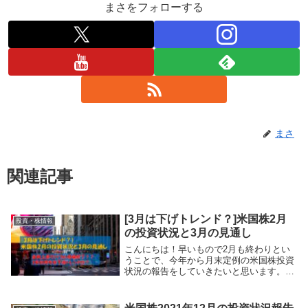
まさをフォローする
まさ
関連記事
[3月は下げトレンド？]米国株2月
投資・株情報
の投資状況と3月の見通し
こんにちは！早いもので2月も終わりとい
うことで、今年から月末定例の米国株投資
状況の報告をしていきたいと思います。前
日の2/26は日本市場で記録的暴落▲1,202
円を出しましたし、米国市場も金利上昇の
ニュースを受け下げトレンド。そんな2月