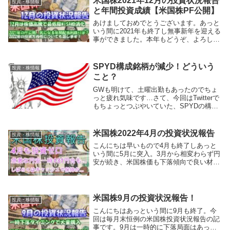
米国株2021年12月の投資状況報告
投資・株情報
の株...
と年間投資成績【米国株PF公開】
あけましておめでとうございます。あっと
いう間に2021年も終了し無事新年を迎える
事ができました。本年もどうぞ、よろしく
お願いいたします。新年一発目のブログは
毎月末恒例の米国株投資状況報告の記事で
す。今回は1年間のまとめてして、私の保
SPYD構成銘柄が減少！どういう
投資・株情報
有する米...
こと？
GWも明けて、土曜出勤もあったのでちょ
っと疲れ気味です…さて、今回はTwitterで
もちょっとつぶやいていた、SPYDの構成
銘柄減少についてはお話していこうと思い
ます。なぜそんな事が起きているのか？解
説していこうと思います。
米国株2022年4月の投資状況報告￼
投資・株情報
こんにちは早いもので4月も終了しあっと
いう間に5月に突入。3月から相変わらず円
安が続き、米国株価も下落傾向で良い材料
がない状態が続いていますね...今回も毎月
定例報告している米国株買付、投資状況の
報告をしていこうと思います。1,4月の買
付銘...
米国株9月の投資状況報告！
投資・株情報
こんにちはあっという間に9月も終了。今
回は毎月末恒例の米国株投資状況報告の記
事です。9月は一時的に下落局面はあった