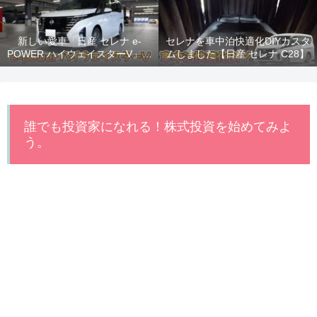
新しい愛車「日産 セレナ e-
セレナを車中泊快適化DIYカスタ
POWER ハイウェイスターV」納
ムしました【日産 セレナ C28】
車！
誰でも投資家になれる！株式投資を始めてみよ
う。