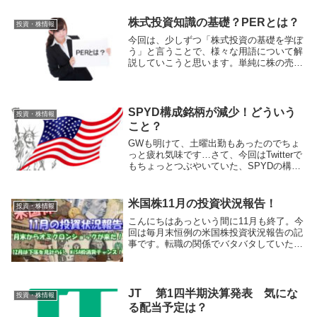
ースもあり、米国市場でも大きな影響があ
る様子。そんな色々なニュース、情勢があ
株式投資知識の基礎？PERとは？
投資・株情報
る中です...
今回は、少しずつ「株式投資の基礎を学ぼ
う」と言うことで、様々な用語について解
説していこうと思います。単純に株の売り
買いだけでは、利益を得ることはできませ
ん。しっかりと基礎知識・専門用語をおぼ
えてしっかり投資で利益を得ていきましょ
う！今回はよく聞く「PER」についての解
SPYD構成銘柄が減少！どういう
投資・株情報
説です。
こと？
GWも明けて、土曜出勤もあったのでちょ
っと疲れ気味です…さて、今回はTwitterで
もちょっとつぶやいていた、SPYDの構成
銘柄減少についてはお話していこうと思い
ます。なぜそんな事が起きているのか？解
説していこうと思います。
米国株11月の投資状況報告！
投資・株情報
こんにちはあっという間に11月も終了。今
回は毎月末恒例の米国株投資状況報告の記
事です。転職の関係でバタバタしていたの
で、今回はまとめが遅くなってしまいまし
た。11月末は、新型種のオミクロン株発生
の影響で全世界大幅下落。そんな11月の投
資状況...
JT 第1四半期決算発表 気にな
投資・株情報
る配当予定は？