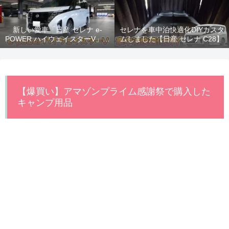
新しい愛車「日産 セレナ e-
セレナを車中泊快適化DIYカスタ
POWER ハイウェイスターV」納
ムしました【日産 セレナ C28】
車！
【爆買い】アマゾンプライム感謝祭で購入した
キャンプ用品