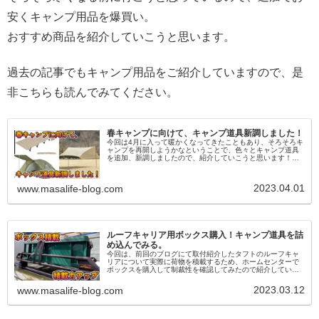
安くキャンプ用品を爆買い。
おすすめ商品を紹介していこうと思います。
過去の記事でもキャンプ用品をご紹介していますので、是
非こちらも読んでみてください。
春キャンプに向けて、キャンプ道具新調しました！
今回は4月に入って暖かくなってきたこともあり、そろそろキ
ャンプを再開しようかなということで、色々とキャンプ道具
を追加、新調しましたので、紹介していこうと思います！過
去に購入、使用したキャンプ道具については以前のブログ記
事でも紹介しております...
2023.04.01
www.masalife-blog.com
ルーフキャリア用ボックス購入！キャンプ道具を詰
め込んでみる。
今回は、前回のブログにて取付紹介したタフトのルーフキャ
リアについて実際に荷物を積載するため、ホームセンターで
ボックスを購入して制裁性を確認してみたので紹介していこ
うと思います。前回のブログはこちらそれでは早速紹介して
いきましょう。1,今回購...
2023.03.12
www.masalife-blog.com