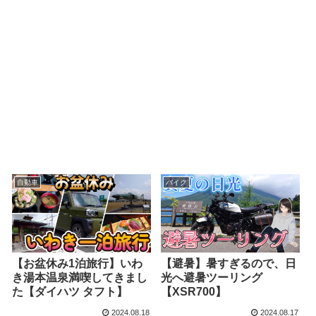
自動車
バイク
【お盆休み1泊旅行】いわ
【避暑】暑すぎるので、日
き湯本温泉満喫してきまし
光へ避暑ツーリング
た【ダイハツ タフト】
【XSR700】
2024.08.18
2024.08.17