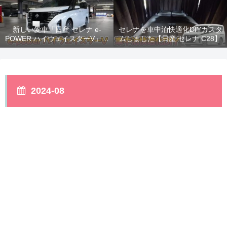
新しい愛車「日産 セレナ e-
セレナを車中泊快適化DIYカスタ
POWER ハイウェイスターV」納
ムしました【日産 セレナ C28】
車！
2024-08