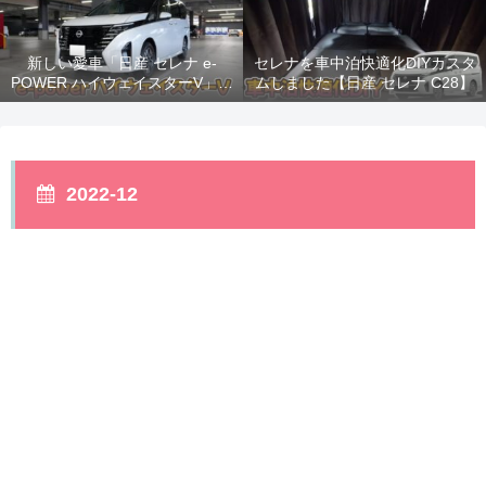
新しい愛車「日産 セレナ e-
セレナを車中泊快適化DIYカスタ
POWER ハイウェイスターV」納
ムしました【日産 セレナ C28】
車！
2022-12