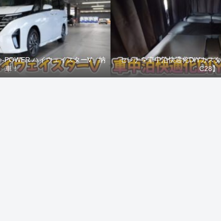
e-POWER ハイウェイスターV」納
セレナを車中泊快適化DIYカス
車！
C28】