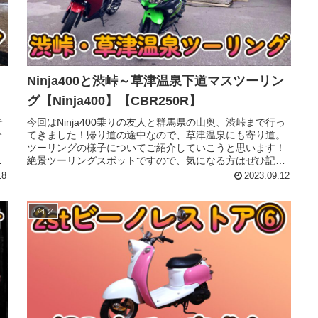
】
Ninja400と渋峠～草津温泉下道マスツーリン
グ【Ninja400】【CBR250R】
で
今回はNinja400乗りの友人と群馬県の山奥、渋峠まで行っ
介
てきました！帰り道の途中なので、草津温泉にも寄り道。
ツーリングの様子についてご紹介していこうと思います！
け
絶景ツーリングスポットですので、気になる方はぜひ記事
を読んで、ツーリングに出...
18
2023.09.12
バイク