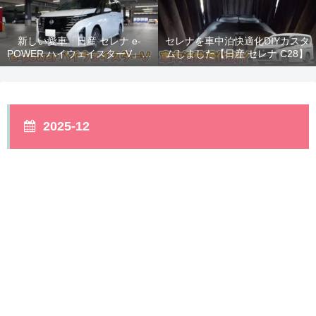
新しい愛車「日産 セレナ e-
セレナを車中泊快適化DIYカスタ
POWER ハイウェイスターV」納
ムしました【日産 セレナ C28】
車！
2025-12