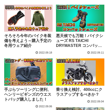
バイク
バイク
そろそろ今年のバイク冬装
悪天候でも万能！バイクシ
備を考えよう～購入予定の
ューズ RS TAICHI
冬用ウェア紹介
DRYMASTER コンバット
シューズ
2022.09.18
2022.09.11
バイク
バイク
手ぶらツーリングに便利、
乗り換え検討、400ccにク
ヘンリービギンズのウエス
ラスアップするべきか？
トバッグ購入しました！
2022.09.04
2022.09.06