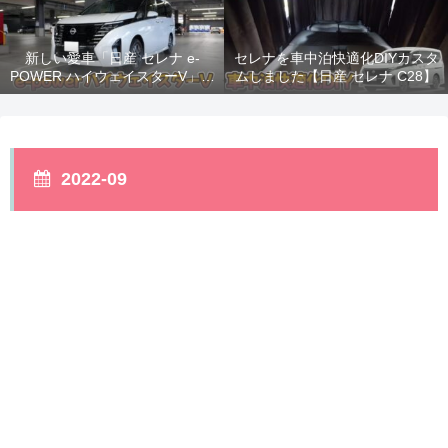
新しい愛車「日産 セレナ e-
セレナを車中泊快適化DIYカスタ
POWER ハイウェイスターV」納
ムしました【日産 セレナ C28】
車！
2022-09