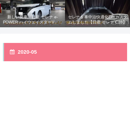
新しい愛車「日産 セレナ e-
セレナを車中泊快適化DIYカスタ
POWER ハイウェイスターV」納
ムしました【日産 セレナ C28】
車！
2020-05