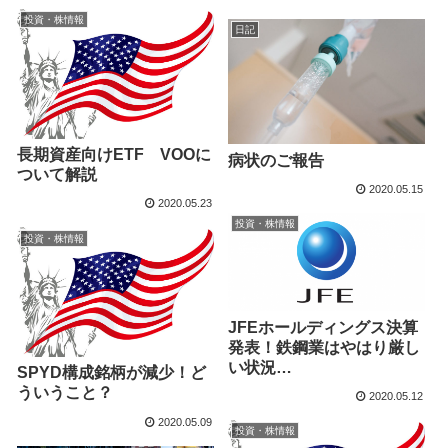
投資・株情報
日記
長期資産向けETF VOOに
病状のご報告
ついて解説
2020.05.15
2020.05.23
投資・株情報
投資・株情報
JFEホールディングス決算
発表！鉄鋼業はやはり厳し
い状況…
SPYD構成銘柄が減少！ど
ういうこと？
2020.05.12
2020.05.09
投資・株情報