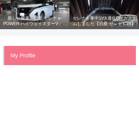
新しい愛車「日産 セレナ e-
セレナを車中泊快適化DIYカスタ
POWER ハイウェイスターV」納
ムしました【日産 セレナ C28】
車！
My Profile