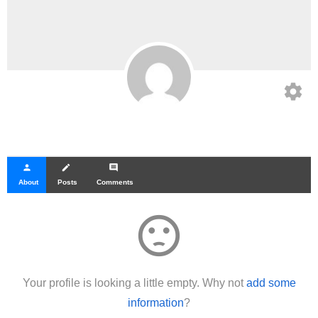
settings
person
create
comment
About
Posts
Comments
sentiment_dissatisfied
Your profile is looking a little empty. Why not
add some
information
?