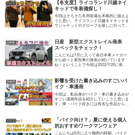
アニメ化と人気コンテンツに成長し、キャ
【冬支度】ライコランド川越ネイ
バイク
ンプブームも巻...
キッドで冬装備探し！
今回はそろそろ冬用装備を本格的に揃えよ
うと思い、ライコランド川越ネイキッドま
でジャケットやグローブを探しに行ってき
たので、お話していこうと思います。冬装
備の準備やライコランド川越ネイキッドの
店舗紹介については過去のブログ記事でも
日産 新型エクストレイル発表
自動車
紹介していま...
スペックをチェック！
こんにちは7月に入って各日本車メーカー
から続々と新型車の発表が続いています
ね！ということで今回は2022/7/20に発表
されました、日産 新型エクストレイルに
ついて話していこうと思います！私自身2
代目エクストレイルのニスモ仕様に乗って
影響を受けた書き込みのすごいバ
自動車
いたこ...
イク・車漫画
今回は、私自身がバイク・車の書き込みが
すごい漫画作品を紹介していこうと思いま
す。車・バイク好きには有名な作品からマ
ニアックな作品まで、色々と紹介していこ
うと思います。各作品紹介にamazonの商
品リンクも貼っておきますので、気になる
「バイク向け？」夏に使える個人
バイク
作品があ...
的おすすめワークマンウェア
こんにちは6月に入り梅雨の時期。バイク