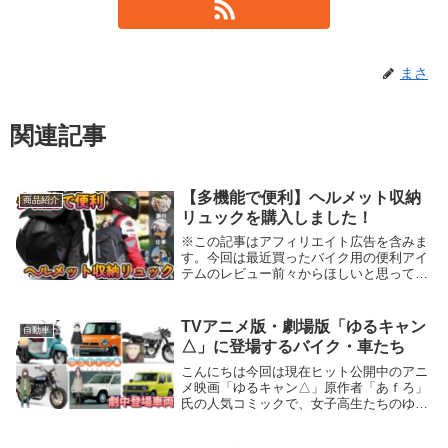
まさ
関連記事
【多機能で便利】ヘルメット収納
商品紹介
リュックを購入しました！
※この記事はアフィリエイト広告を含みま
す。今回は最近買ったバイク用の便利アイ
テムのレビュー前々からほしいと思ってい
た、ヘルメット収納ができる多機能大容量
リュックを購入したのでご紹介していこう
と思います。ヘルメットの持ち歩きが必要
TVアニメ版・劇場版「ゆるキャン
自動車
な際に非常に...
△」に登場するバイク・車たち
こんにちは今回は現在ヒット公開中のアニ
メ映画「ゆるキャン△」原作者「あｆろ」
氏の人気コミックで、女子高生たちのゆる
いキャンプライフを題材とした作品とし
て、TVアニメ化・実写ドラマ化・劇場版