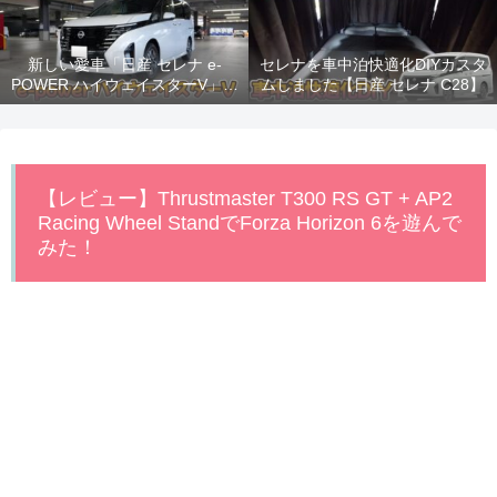
新しい愛車「日産 セレナ e-
セレナを車中泊快適化DIYカスタ
POWER ハイウェイスターV」納
ムしました【日産 セレナ C28】
車！
【レビュー】Thrustmaster T300 RS GT + AP2
Racing Wheel StandでForza Horizon 6を遊んで
みた！