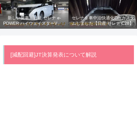
新しい愛車「日産 セレナ e-
セレナを車中泊快適化DIYカスタ
POWER ハイウェイスターV」納
ムしました【日産 セレナ C28】
車！
[減配回避]JT決算発表について解説