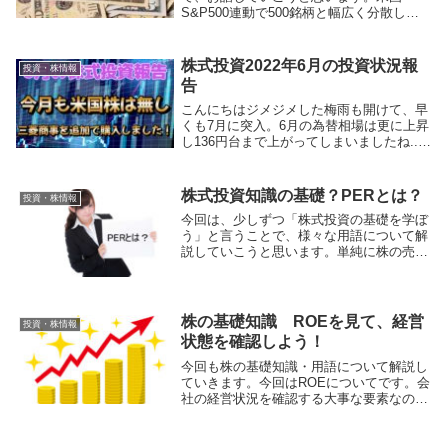
S&P500連動で500銘柄と幅広く分散して
いるので、配当金も安定して出ています。
VOOって何？って方は以前の記事で解説し
ていますので、参考にしてみてください。
株式投資2022年6月の投資状況報
投資・株情報
以前の...
告
こんにちはジメジメした梅雨も開けて、早
くも7月に突入。6月の為替相場は更に上昇
し136円台まで上がってしまいましたね...
もう円安は止まらない状態です...定例にし
ている米国株投資報告ですが、今月も米国
株は購入していないので、今回は番外
株式投資知識の基礎？PERとは？
投資・株情報
編。...
今回は、少しずつ「株式投資の基礎を学ぼ
う」と言うことで、様々な用語について解
説していこうと思います。単純に株の売り
買いだけでは、利益を得ることはできませ
ん。しっかりと基礎知識・専門用語をおぼ
えてしっかり投資で利益を得ていきましょ
う！今回はよく聞く「PER」についての解
株の基礎知識 ROEを見て、経営
投資・株情報
説です。
状態を確認しよう！
今回も株の基礎知識・用語について解説し
ていきます。今回はROEについてです。会
社の経営状況を確認する大事な要素なの
で、是非おぼえて、より安定した資産形成
に役立ててください！ROEとは、「Return
On Equity」の略で、日本語では「自己資