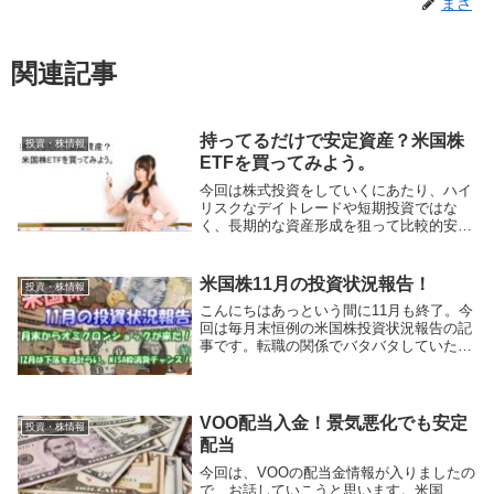
まさ
関連記事
持ってるだけで安定資産？米国株
投資・株情報
ETFを買ってみよう。
今回は株式投資をしていくにあたり、ハイ
リスクなデイトレードや短期投資ではな
く、長期的な資産形成を狙って比較的安定
的な配当金収益と資産を増やす方法とし
て、米国株ETFについて解説していこうと
思います。
米国株11月の投資状況報告！
投資・株情報
こんにちはあっという間に11月も終了。今
回は毎月末恒例の米国株投資状況報告の記
事です。転職の関係でバタバタしていたの
で、今回はまとめが遅くなってしまいまし
た。11月末は、新型種のオミクロン株発生
の影響で全世界大幅下落。そんな11月の投
資状況...
VOO配当入金！景気悪化でも安定
投資・株情報
配当
今回は、VOOの配当金情報が入りましたの
で、お話していこうと思います。米国