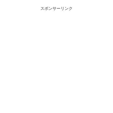
本利益率」と言います。カンタンに説明す
ると…企業の自己資本(株主資本)に対し
スポンサーリンク
て、どれだけ利益を上げているか？を表す
数値のことです。