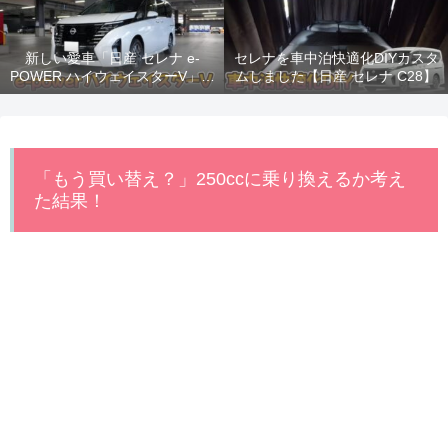
新しい愛車「日産 セレナ e-
セレナを車中泊快適化DIYカスタ
POWER ハイウェイスターV」納
ムしました【日産 セレナ C28】
車！
「もう買い替え？」250ccに乗り換えるか考え
た結果！