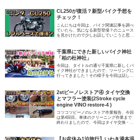
までツーリングに行ってきました！ツーリ
ングと山頂の様子はyoutubeチャンネルの
CL250が復活？新型バイク予想を
バイク
動画...
チェック！
こんにちは今回は、バイク関連記事を調べ
ていたら、気になる新型登場？のニュース
を見かけたので少しお話していこうと思い
ます。車種はCL250。かつてホンダが販売
していたスクランブラーに分類されるバイ
クですね。各メディアの記事を参考に気に
千葉県にできた新しいバイク神社
バイク
なる予想...
「柏の杜神社」
今回は、タイトルの通り千葉県に新しくバ
イク神社ができましたので、ツーリングに
行ってきました！その様子を今回は話して
いこうと思います！日本各地にバイク神社
は色々とありますが、まだ出来たばかりで
存在を知らない方も多いと思いますので、
2stビーノレストア④ タイヤ交換
バイク
解説していこ...
とマフラー塗装(2Stroke cycle
engine VINO restore-4 )
コツコツビーノのレストア作業報告、今回
は第4回目。車体のクリーニング作業まで
終わりましたので、今回はタイヤ交換・ホ
イール、マフラーの補修作業を進めていき
ます。前回までの内容はこちらホイールの
取り外しと再塗装①ホイール取り外し作業
【お盆休み1泊旅行】いわき湯本温
自動車