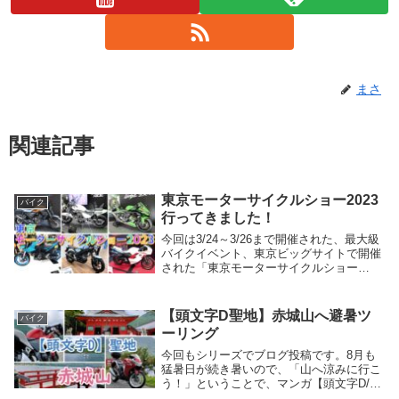
まさ
関連記事
東京モーターサイクルショー2023
バイク
行ってきました！
今回は3/24～3/26まで開催された、最大級
バイクイベント、東京ビッグサイトで開催
された「東京モーターサイクルショー
2023」に行ってきましたので、レポートし
ていきたいと思います。先に大阪モーター
サイクルショーでも発表されてしまっては
【頭文字D聖地】赤城山へ避暑ツ
バイク
いま...
ーリング
今回もシリーズでブログ投稿です。8月も
猛暑日が続き暑いので、「山へ涼みに行こ
う！」ということで、マンガ【頭文字D/イ
ニシャルD】で有名な群馬県の峠、赤城山