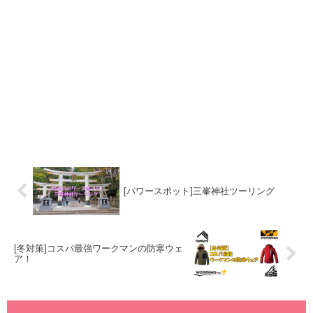
[パワースポット]三峯神社ツーリング
[冬対策]コスパ最強ワークマンの防寒ウェ
ア！