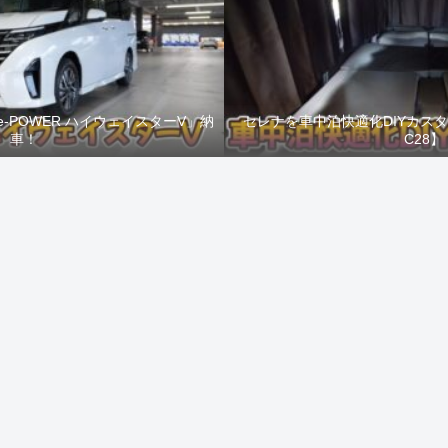
e-POWER ハイウェイスターV」納
セレナを車中泊快適化DIYカス
車！
C28】