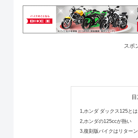
スポ
目
1,ホンダ ダックス125と
2,ホンダの125ccが熱い
3,復刻版バイクはリター