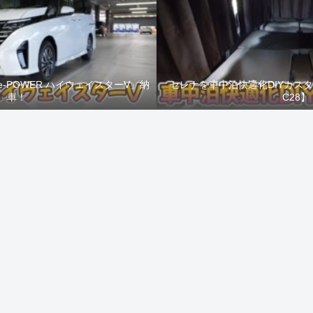
e-POWER ハイウェイスターV」納
セレナを車中泊快適化DIYカス
車！
C28】