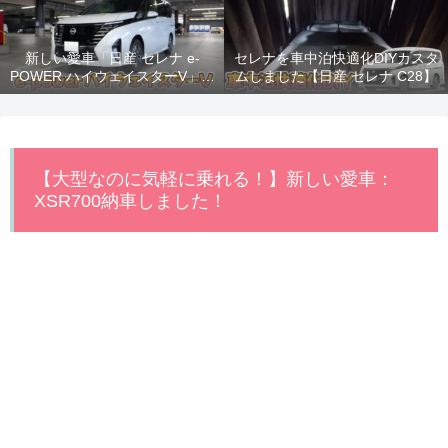
新しい愛車「日産 セレナ e-
セレナを車中泊快適化DIYカスタ
POWER ハイウェイスターV」納
ムしました【日産 セレナ C28】
車！
【大型なのに気軽に乗れる！】新しい愛車：
XSR700納車しました！