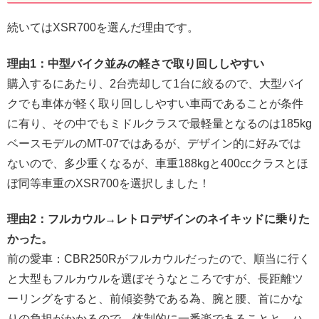
続いてはXSR700を選んだ理由です。
理由1：中型バイク並みの軽さで取り回ししやすい
購入するにあたり、2台売却して1台に絞るので、大型バイ
クでも車体が軽く取り回ししやすい車両であることが条件
に有り、その中でもミドルクラスで最軽量となるのは185kg
ベースモデルのMT-07ではあるが、デザイン的に好みでは
ないので、多少重くなるが、車重188kgと400ccクラスとほ
ぼ同等車重のXSR700を選択しました！
理由2：フルカウル→レトロデザインのネイキッドに乗りた
かった。
前の愛車：CBR250Rがフルカウルだったので、順当に行く
と大型もフルカウルを選ぼそうなところですが、長距離ツ
ーリングをすると、前傾姿勢である為、腕と腰、首にかな
りの負担がかかるので、体制的に一番楽であることと、ハ