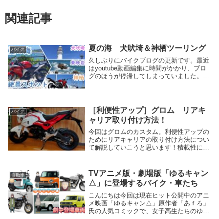
関連記事
夏の海 犬吠埼＆神栖ツーリング
バイク
久しぶりにバイクブログの更新です。最近
はyoutube動画編集に時間がかかり、ブロ
グのほうが停滞してしまっていました。今
回から最近ツーリングに行ったスポットを
少しずつ紹介していこうと思います！今回
は7月に行った関東最東端、犬吠埼と神栖
市の風...
［利便性アップ］グロム リアキ
バイク
ャリア取り付け方法！
今回はグロムのカスタム。利便性アップの
ためにリアキャリアの取り付け方法につい
て解説していこうと思います！積載性に乏
しいグロム。リアキャリアを取り付けるこ
とで、シートバッグやトップケースを取り
付けるスペースが確保できるので、利便性
TVアニメ版・劇場版「ゆるキャン
自動車
が格段にアッ...
△」に登場するバイク・車たち
こんにちは今回は現在ヒット公開中のアニ
メ映画「ゆるキャン△」原作者「あｆろ」
氏の人気コミックで、女子高生たちのゆる
いキャンプライフを題材とした作品とし