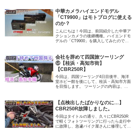
て、TVアニメ化・実写ドラマ化・劇場版
アニメ化と人気コンテンツに成長し、キャ
中華カメラハイエンドモデル
バイク
ンプブームも巻...
「CT9900」はモトブログに使える
のか？
こんにちは！今回は、前回紹介した中華ア
クションカメラの後継機種。ハイエンドモ
デルの「CT9900」を購入してみたので、
モトブログで使用できるかレビューしてみ
たいと思います。「GoProは欲しいけど高
すぎて買えなし、手頃な価格でモトブログ
会社を辞めて四国旅ツーリング
バイク
を始...
⑥【桂浜・高知市街】
【CBR250R】
今回は、四国ツーリング4日目後半、海洋
堂ホビー館を後にして、桂浜・高知市方面
を目指します。 ツーリングの内容は、動
画でも紹介していますので、是非こちらも
ご視聴ください。 youtubeチャンネルはコ
チラ 前回の記事はこちら1,まずはお昼ご
【点検出したばかりなのに…】
バイク
は...
CBR250R故障しました。
今回はタイトルの通り、久々にCBR250R
で軽くフォトツーリングに行ったら走行中
に故障し、急遽バイク屋さんに修理しても
らったので、その内容についてお話してい
こうと思います。昨年12月末にディーラー