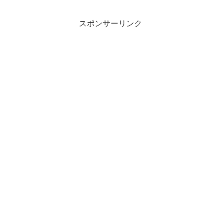
にて2年定期点検したばかりなのにまさか
の故障...
スポンサーリンク