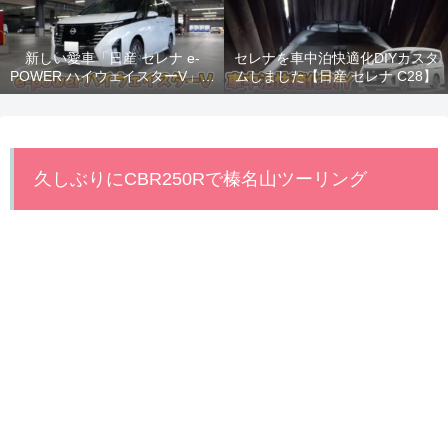
新しい愛車「日産 セレナ e-
セレナを車中泊快適化DIYカスタ
POWER ハイウェイスターV」納
ムしました【日産 セレナ C28】
車！
久しぶりにCBR250Rで榛名山ツーリング