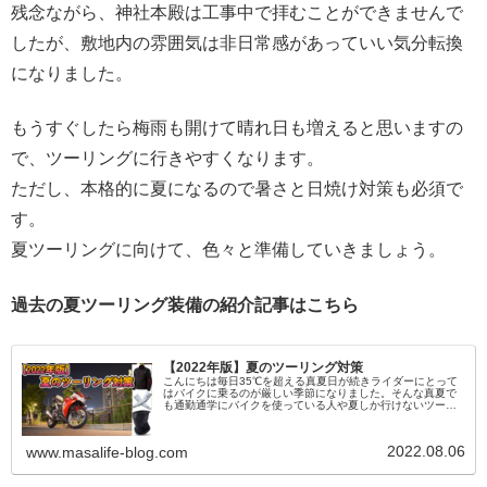
残念ながら、神社本殿は工事中で拝むことができませんで
したが、敷地内の雰囲気は非日常感があっていい気分転換
になりました。
もうすぐしたら梅雨も開けて晴れ日も増えると思いますの
で、ツーリングに行きやすくなります。
ただし、本格的に夏になるので暑さと日焼け対策も必須で
す。
夏ツーリングに向けて、色々と準備していきましょう。
過去の夏ツーリング装備の紹介記事はこちら
【2022年版】夏のツーリング対策
こんにちは毎日35℃を超える真夏日が続きライダーにとって
はバイクに乗るのが厳しい季節になりました。そんな真夏で
も通勤通学にバイクを使っている人や夏しか行けないツーリ
ングスポットなどバイクに乗りたい人、乗らなくてはいけな
い人も多いはずです。そ...
2022.08.06
www.masalife-blog.com