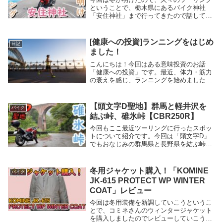
ということで、栃木県にあるバイク神社
「安住神社」まで行ってきたので話してい
こうと思います。ツーリングの様子は動画
でも紹介しておりますので、こちらもぜひ
ご視聴ください。 各SNS・サイトリンク
[健康への投資]ランニングをはじめ
日記
はこちら こ...
ました！
こんにちは！今回はある意味投資のお話
「健康への投資」です。最近、体力・筋力
の衰えを感じ、ランニングを始めましたの
で、その内容について話していこうと思い
ます。私自身、運動や走ることは嫌いだっ
たのですが、今のところ1ヶ月ほど継続で
【頭文字D聖地】群馬と軽井沢を
バイク
きているので、...
結ぶ峠、碓氷峠【CBR250R】
今回もここ最近ツーリングに行ったスポッ
トについて紹介です。今回は「頭文字D」
でもおなじみの群馬県と長野県を結ぶ峠、
「碓氷峠」について話していこうと思いま
す。ツーリングの様子は、動画でも紹介し
ていますので、ぜひこちらもご視聴いただ
冬用ジャケット購入！「KOMINE
バイク
ければと思い...
JK-615 PROTECT WP WINTER
COAT」レビュー
今回は冬用装備を新調していこうというこ
とで、コミネさんのウィンタージャケット
を購入しましたのでレビューしていこうと