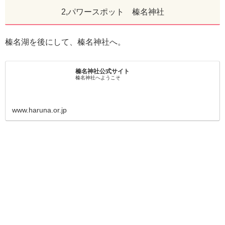
2,パワースポット 榛名神社
榛名湖を後にして、榛名神社へ。
榛名神社公式サイト
榛名神社へようこそ
www.haruna.or.jp