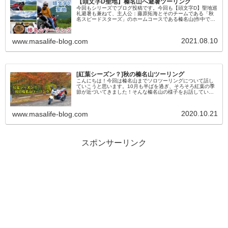
【頭文字D聖地】榛名山へ避暑ツーリング
今回もシリーズでブログ投稿です。今回も【頭文字D】聖地巡
礼避暑も兼ねて、主人公：藤原拓海とそのチームである「秋
名スピードスターズ」のホームコースである榛名山(作中では
秋名山)へ行ってきました！ツーリングと山頂の様子は
youtubeチャンネル...
2021.08.10
www.masalife-blog.com
[紅葉シーズン？]秋の榛名山ツーリング
こんにちは！今回は榛名山までソロツーリングについて話し
ていこうと思います。10月も半ばを過ぎ、そろそろ紅葉の季
節が近づいてきました！そんな榛名山の様子をお話していこ
うと思います！読んでほしい人・秋のツーリングスポット探
し・紅葉を見に行きたい...
2020.10.21
www.masalife-blog.com
スポンサーリンク