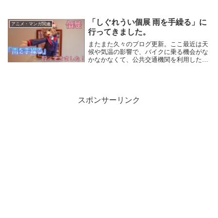
思います。今回はネット通販で購入したの
ですが、まさかのサイズ違いが届くトラブ
ルも有り、色々と手間取ったので、その経
「しぐれうい個展 雨を手繰る」に
アニメ・マンガ関連
緯についても...
行ってきました。
またまた久々のブログ更新。ここ最近は天
候や気温の影響で、バイクに乗る機会がな
かなかなくて、公共交通機関を利用した移
動が多く、プライベートの趣味優先で活動
していたため更新が滞っておりました。今
回はちょっと趣向を変えて、最近趣味・プ
ライベートで...
スポンサーリンク