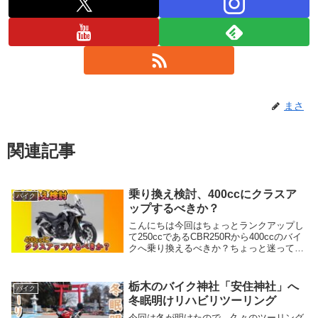
まさ
関連記事
乗り換え検討、400ccにクラスア
バイク
ップするべきか？
こんにちは今回はちょっとランクアップし
て250ccであるCBR250Rから400ccのバイ
クへ乗り換えるべきか？ちょっと迷ってし
まったので、そのお話をしていこうと思い
ます。排気量アップという同じような悩み
を持っている方も多いと思いますので、...
栃木のバイク神社「安住神社」へ
バイク
冬眠明けリハビリツーリング
今回は冬が明けたので、久々のツーリング