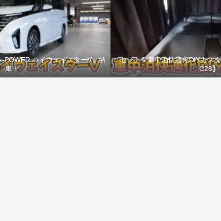
e-POWER ハイウェイスターV」納
セレナを車中泊快適化DIYカス
車！
C28】