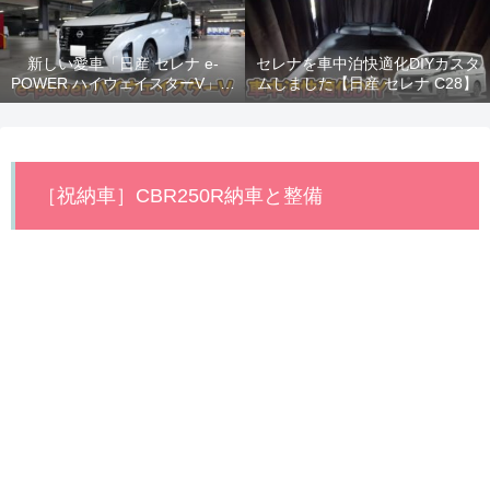
新しい愛車「日産 セレナ e-
セレナを車中泊快適化DIYカスタ
POWER ハイウェイスターV」納
ムしました【日産 セレナ C28】
車！
［祝納車］CBR250R納車と整備